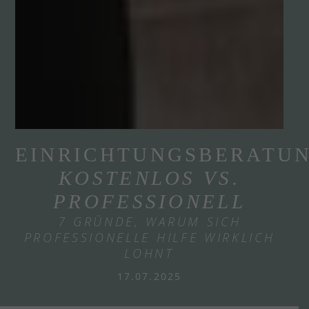
EINRICHTUNGSBERATU
KOSTENLOS VS.
PROFESSIONELL
7 GRÜNDE, WARUM SICH
PROFESSIONELLE HILFE WIRKLICH
LOHNT
17.07.2025