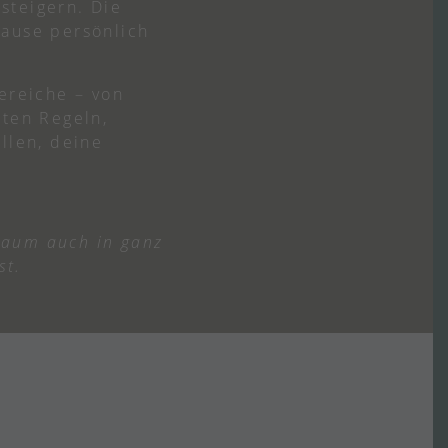
steigern. Die
hause persönlich
ereiche – von
sten Regeln,
llen, deine
 Raum auch in ganz
st.