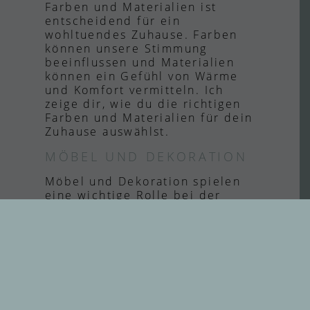
Farben und Materialien ist
entscheidend für ein
wohltuendes Zuhause. Farben
können unsere Stimmung
beeinflussen und Materialien
können ein Gefühl von Wärme
und Komfort vermitteln. Ich
zeige dir, wie du die richtigen
Farben und Materialien für dein
Zuhause auswählst.
MÖBEL UND DEKORATION
Möbel und Dekoration spielen
eine wichtige Rolle bei der
Gestaltung deines Zuhauses.
Sie sollten sowohl funktional
als auch ästhetisch
ansprechend sein. Ich gebe dir
Tipps zur Auswahl der richtigen
Möbel und
Dekorationsgegenstände.